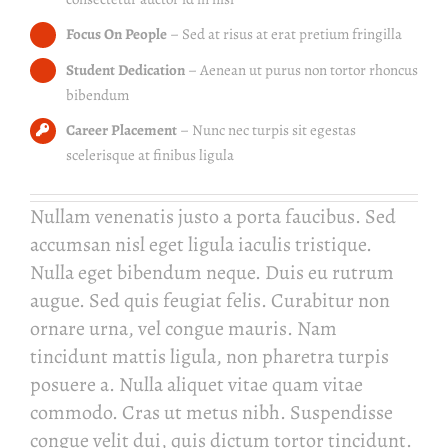
Focus On People
– Sed at risus at erat pretium fringilla
Student Dedication
– Aenean ut purus non tortor rhoncus
bibendum
Career Placement
– Nunc nec turpis sit egestas
scelerisque at finibus ligula
Nullam venenatis justo a porta faucibus. Sed
accumsan nisl eget ligula iaculis tristique.
Nulla eget bibendum neque. Duis eu rutrum
augue. Sed quis feugiat felis. Curabitur non
ornare urna, vel congue mauris. Nam
tincidunt mattis ligula, non pharetra turpis
posuere a. Nulla aliquet vitae quam vitae
commodo. Cras ut metus nibh. Suspendisse
congue velit dui, quis dictum tortor tincidunt.